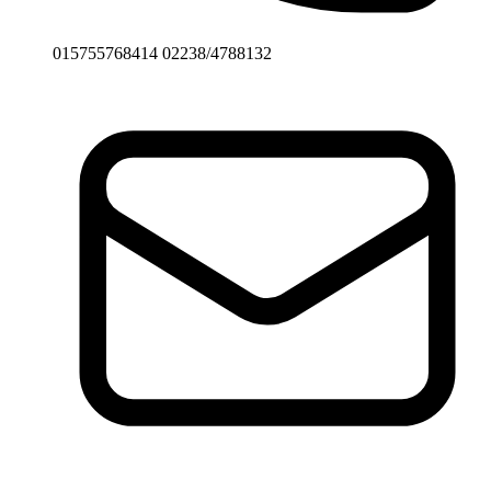
015755768414 02238/4788132
Email